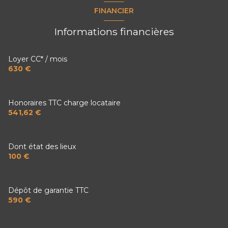
chambre
m²
FINANCIER
chambre
m²
Informations financières
salle d'eau
m²
Loyer CC* / mois
630 €
Honoraires TTC charge locataire
541,62 €
Dont état des lieux
100 €
Dépôt de garantie TTC
590 €