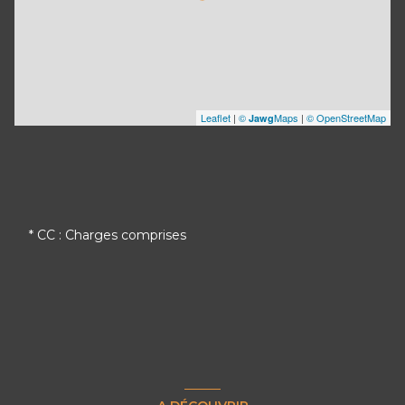
Leaflet
|
©
Maps
|
© OpenStreetMap
Jawg
* CC : Charges comprises