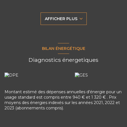
plaque de cuisson et hotte) ouverte sur un séjour lumineux,
de deux chambres ainsi que d'une salle d'eau.
Situé au 3? étage, l'appartement bénéficie d'un chauffage
AFFICHER PLUS
individuel au gaz et de fenêtres en double vitrage. Son
diagnostic de performance énergétique (DPE) est classé
D.
Vous souhaitez obtenir davantage d'informations ou
organiser une visite ? N'hésitez pas à nous contacter.
BILAN ÉNERGÉTIQUE
Diagnostics énergetiques
Montant estimé des dépenses annuelles d'énergie pour un
usage standard est compris entre 940 € et 1 320 € . Prix
moyens des énergies indexés sur les années 2021, 2022 et
2023 (abonnements compris).