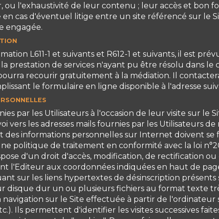
à jour, ou l'exhaustivité de leur contenu ; leur accès et b
en cas d'éventuel litige entre un site référencé sur le Si
tre engagée.
ATION
on L611-1 et suivants et R612-1 et suivants, il est pré
 la prestation de services n'ayant pu être résolu dans l
ourra recourir gratuitement à la médiation. Il contacter
lissant le formulaire en ligne disponible à l'adresse s
PERSONNELLES
ies par les Utilisateurs à l'occasion de leur visite sur le 
envoi vers les adresses mails fournies par les Utilisateurs
nt des informations personnelles sur Internet doivent se
ne politique de traitement en conformité avec la loi n°
pose d'un droit d'accès, modification, de rectification 
nt l'Editeur aux coordonnées indiquées en haut de page. P
uant sur les liens hypertextes de désinscription présents 
r disque dur un ou plusieurs fichiers au format texte t
 navigation sur le Site effectuée à partir de l'ordinateur 
tc.). Ils permettent d'identifier les visites successives f