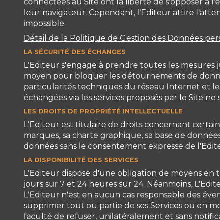
connectées au Site ont la liberté de s'opposer à l
leur navigateur. Cependant, l'Editeur attire l'atten
impossible.
Détail de la Politique de Gestion des Données per
LA SÉCURITÉ DES ÉCHANGES
L'Editeur s'engage à prendre toutes les mesures ju
moyen pour bloquer les détournements de données,
particularités techniques du réseau Internet et le
échangées via les services proposés par le Site ne 
LES DROITS DE PROPRIÉTÉ INTELLECTUELLE
L'Editeur est titulaire de droits concernant certa
marques, sa charte graphique, sa base de données. 
données sans le consentement expresse de l'Editeu
LA DISPONIBILITÉ DES SERVICES
L'Editeur dispose d'une obligation de moyens en te
jours sur 7 et 24 heures sur 24. Néanmoins, L'Edi
L'Editeur n'est en aucun cas responsable des éven
supprimer tout ou partie de ses Services ou en mod
faculté de refuser, unilatéralement et sans notific