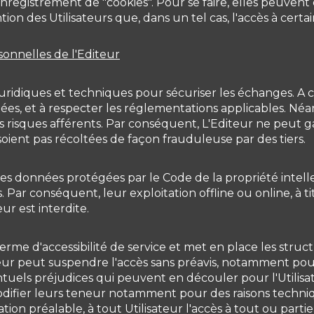
'enregistrement de "cookies". Pour se faire, elles peuven
tion des Utilisateurs que, dans un tel cas, l'accès à certai
sonnelles de l'Editeur
ridiques et techniques pour sécuriser les échanges. A ce
 et à respecter les réglementations applicables. Néanmo
s risques afférents. Par conséquent, L'Editeur ne peut ga
soient pas récoltées de façon frauduleuse par des tiers.
ines données protégées par le Code de la propriété intell
Par conséquent, leur exploitation offline ou online, à ti
r est interdite.
rme d'accessibilité de service et met en place les struct
teur peut suspendre l'accès sans préavis, notamment pou
tuels préjudices qui peuvent en découler pour l'Utilisa
ifier leurs teneur notamment pour des raisons techniques
ation préalable, à tout Utilisateur l'accès à tout ou part