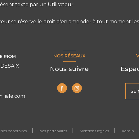
sent texte par un Utilisateur.
diteur se réserve le droit d'en amender à tout moment le
NOS RÉSEAUX
E RIOM
 DESAIX
Nous suivre
Espac
9
SE
liale.com
Nos honoraires
Nos partenaires
Mentions légales
Admin