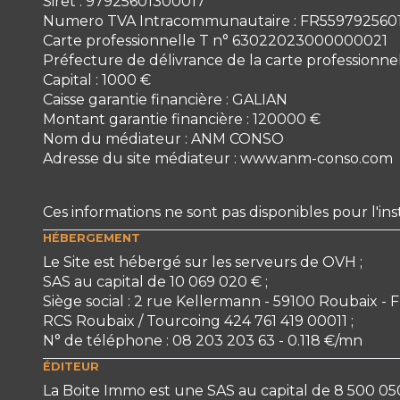
Siret : 97925601300017
Numero TVA Intracommunautaire : FR559792560
Carte professionnelle T n° 63022023000000021
Préfecture de délivrance de la carte professionn
Capital : 1000 €
Caisse garantie financière : GALIAN
Montant garantie financière : 120000 €
Nom du médiateur : ANM CONSO
Adresse du site médiateur : www.anm-conso.com
Ces informations ne sont pas disponibles pour l'
HÉBERGEMENT
Le Site est hébergé sur les serveurs de OVH ;
SAS au capital de 10 069 020 € ;
Siège social : 2 rue Kellermann - 59100 Roubaix - F
RCS Roubaix / Tourcoing 424 761 419 00011 ;
N° de téléphone : 08 203 203 63 - 0.118 €/mn
ÉDITEUR
La Boite Immo est une SAS au capital de 8 500 0