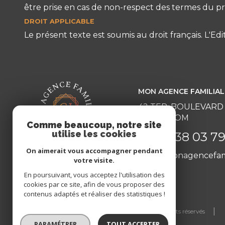
être prise en cas de non-respect des termes du pré
DROIT APPLICABLE
Le présent texte est soumis au droit français. L'E
MON AGENCE FAMILIAL
42 TER, BOULEVARD
63200 RIOM
Comme beaucoup, notre site
utilise les cookies
04 73 38 03 7
On aimerait vous accompagner pendant
riom@monagencefami
votre visite.
En poursuivant, vous acceptez l'utilisation des
cookies par ce site, afin de vous proposer des
contenus adaptés et réaliser des statistiques !
© 2026 | Tous droits réservés
PARAMÉTRER
TOUT ACCEPTER