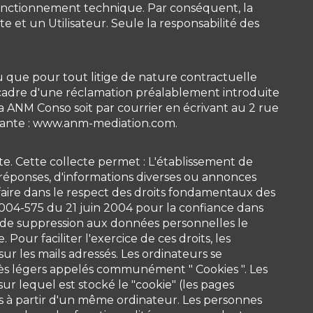
on fonctionnement technique. Par conséquent, la
te et un Utilisateur. Seule la responsabilité des
vu que pour tout litige de nature contractuelle
e cadre d'une réclamation préalablement introduite
a ANM Conso soit par courrier en écrivant au 2 rue
uivante : www.anm-mediation.com.
Site. Cette collecte permet : L'établissement de
 de réponses, d'informations diverses ou annonces
 faire dans le respect des droits fondamentaux des
2004-575 du 21 juin 2004 pour la confiance dans
ou de suppression aux données personnelles le
our faciliter l'exercice de ces droits, les
sur les mails adressés. Les ordinateurs se
rès légers appelés communément " Cookies ". Les
sur lequel est stocké le "cookie" (les pages
aites à partir d'un même ordinateur. Les personnes