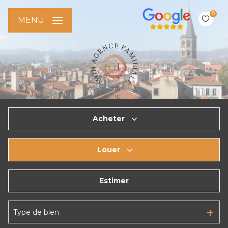
0
MENU
Acheter
Louer
De l'ancien
Estimer
à l'année
De l'immo pro
Type de bien