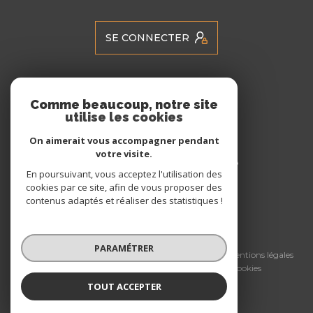
SE CONNECTER
ADHÉRENTS
Comme beaucoup, notre site
utilise les cookies
Nous adhérons
On aimerait vous accompagner pendant
votre visite.
En poursuivant, vous acceptez l'utilisation des
cookies par ce site, afin de vous proposer des
contenus adaptés et réaliser des statistiques !
© 2026 | Tous droits réservés
PARAMÉTRER
Nos honoraires
Nos partenaires
Mentions légales
Admin
Politique RGPD
Cookies
TOUT ACCEPTER
Réalisé par :