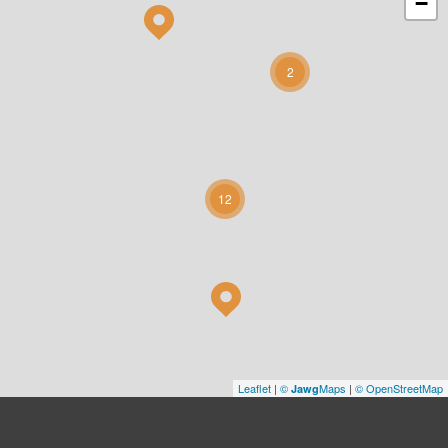
−
2
12
Leaflet
|
©
Maps
|
© OpenStreetMap
Jawg