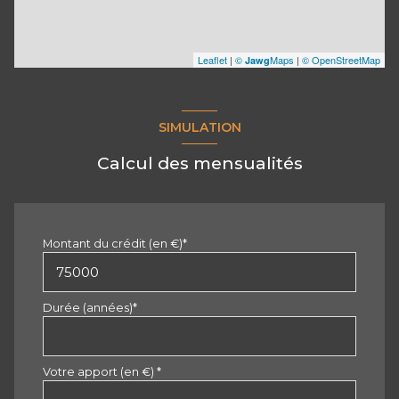
Leaflet
|
©
Maps
|
© OpenStreetMap
Jawg
SIMULATION
Calcul des mensualités
Montant du crédit (en €)*
Durée (années)*
Votre apport (en €) *