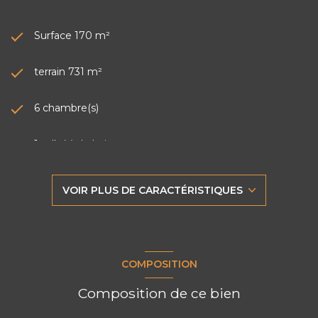
Surface 170 m²
terrain 731 m²
6 chambre(s)
1 salle(s) de bain
2 salle(s) d'eau
VOIR PLUS DE CARACTÉRISTIQUES
construit en 1936
Chauffage individuel : chaudière (gaz)
COMPOSITION
1 parking(s)
Composition de ce bien