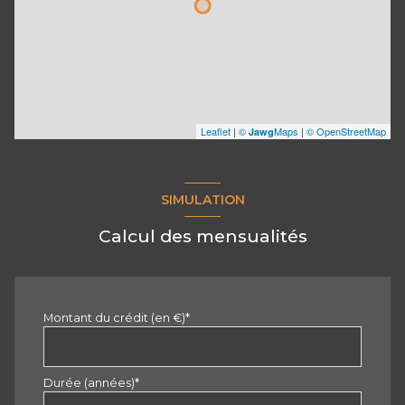
Leaflet
|
©
Maps
|
© OpenStreetMap
Jawg
SIMULATION
Calcul des mensualités
Montant du crédit (en €)*
Durée (années)*