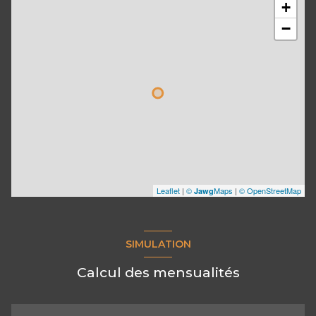
+
−
Leaflet
|
©
Maps
|
© OpenStreetMap
Jawg
SIMULATION
Calcul des mensualités