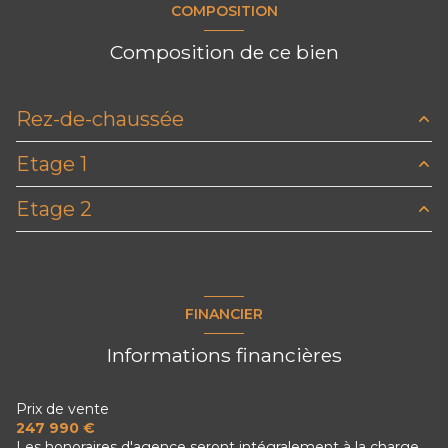
COMPOSITION
1 garage(s)
Composition de ce bien
exposition Sud-Ouest
Rez-de-chaussée
2 côté(s) mitoyen(s)
Etage 1
accueil
12.24 m²
3 niveau(x)
Etage 2
WC
1.47 m²
Dégagement
3.07 m²
buanderie
14 m²
vue Vue urbaine
cuisine
19.32 m²
chambre
18.05 m²
Grange
113.21 m²
salon/sejour
18.15 m²
terrasse
FINANCIER
chambre
12.44 m²
Informations financières
chambre
18.66 m²
salle de bain
9 m²
Prix de vente
247 990 €
WC
1.05 m²
Les honoraires d'agence seront intégralement à la charge