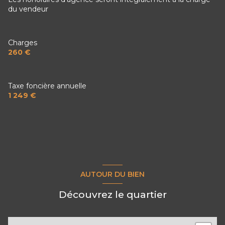
cellier
3.2 m²
du vendeur
Charges
260 €
Taxe foncière annuelle
1 249 €
AUTOUR DU BIEN
Découvrez le quartier