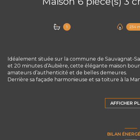
1
234 
Idéalement située sur la commune de Sauvagnat-Sain
et 20 minutes d’Aubière, cette élégante maison bourg
amateurs d’authenticité et de belles demeures.
Derrière sa façade harmonieuse et sa toiture à la Man
de nombreux éléments de charme. Dès l’entrée, un vas
composées d’un salon/salle à manger, d’une cuisine 
véranda ouvrant sur une agréable terrasse intimiste.
AFFICHER P
Le demi-niveau inférieur accueille une chaufferie/bu
À l’étage, l’espace nuit se compose de trois chambres 
Les combles aménageables d’environ 50 m² constituen
superbe charpente traditionnelle apparente, parfait
BILAN ÉNERG
pour la création d’une suite parentale, d’un espace d