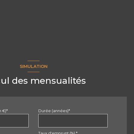
SIMULATION
cul des mensualités
n €)*
Durée (années)*
Taux d'emprunt (%) *