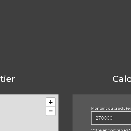
tier
Cal
+
Montant du crédit (e
−
Votre apport (en €) *