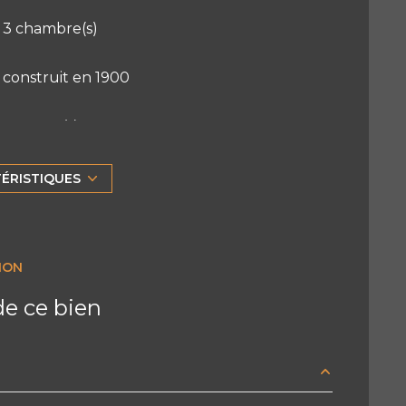
3 chambre(s)
construit en 1900
1 garage(s)
2 côté(s) mitoyen(s)
TÉRISTIQUES
vue Vue urbaine
ION
terrasse
e ce bien