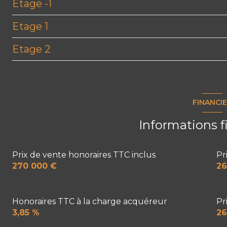
Etage -1
entrée
Etage 1
cuisine
garage
Etage 2
salon/sejour
cave
Dégagement
bureau
chambre
combles aménageables
WC
chambre
FINANCI
buanderie
chambre
Informations f
véranda
salle de bain
Prix de vente honoraires TTC inclus
Pr
270 000 €
26
Honoraires TTC à la charge acquéreur
Pr
3,85 %
26