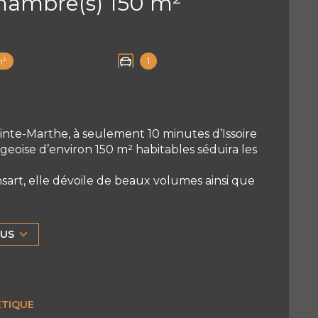
Maison 6 pièce(s) 3 chambre(s) 150 m²
m²
1
te-Marthe, à seulement 10 minutes d’Issoire
eoise d’environ 150 m² habitables séduira les
sart, elle dévoile de beaux volumes ainsi que
te hall d’accueil dessert les pièces de vie
indépendante, d’un bureau, ainsi que d’une
LUS
anderie.
et d’une salle de bains.
t un véritable atout. Ils abritent une
ement conservée, offrant un beau potentiel
ÉTIQUE
e loisirs ou de pièces supplémentaires selon