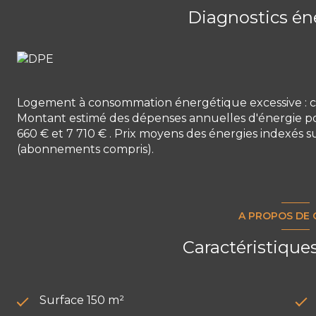
vos envies.
Diagnostics én
Un garage et une cave complètent ce bien.
Il est à noter que la maison est mitoyenne.
Chauffage central au fioul.
Pour plus d’informations ou pour organiser une visit
Logement à consommation énergétique excessive : c
Montant estimé des dépenses annuelles d'énergie po
660 € et 7 710 € . Prix moyens des énergies indexés s
(abonnements compris).
A PROPOS DE 
Caractéristique
Surface 150 m²