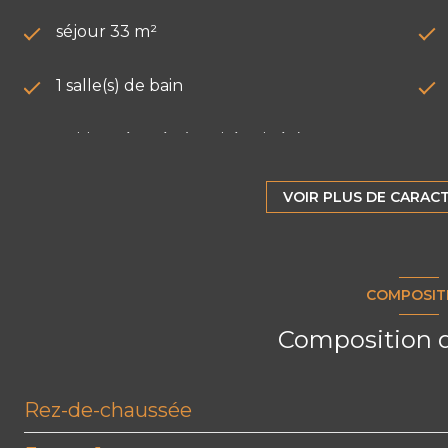
séjour 33 m²
1 salle(s) de bain
cuisine séparée (semi-équipée)
exposition Sud-Est
VOIR PLUS DE CARAC
3 niveau(x)
COMPOSIT
cave
Composition d
arboré
Rez-de-chaussée