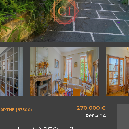
270 000 €
ARTHE (63500)
Réf
4124