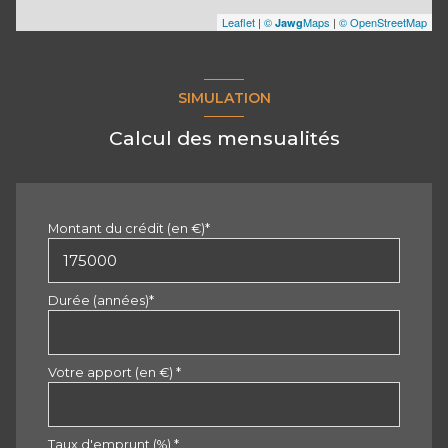
Leaflet
|
©
Maps
|
© OpenStreetMap
Jawg
SIMULATION
Calcul des mensualités
Montant du crédit (en €)*
Durée (années)*
Votre apport (en €) *
Taux d'emprunt (%) *